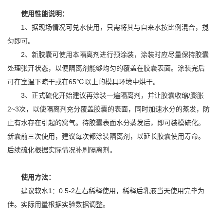
使用性能说明：
1、据现场情况可兑水使用，只需将其与自来水按比例混合，搅
匀即可。
2、新胶囊可使用本隔离剂进行预涂装，涂装时应尽量保持胶囊
处理张开状态，以便隔离剂能够均匀的覆盖在胶囊表面。涂装完后
可在室温下晾干或在65℃以上的模具环境中烘干。
3、正式硫化开始建议再涂装一遍隔离剂，并让胶囊收缩/膨胀
2~3次，以使隔离剂充分覆盖胶囊的表面，同时加速水分的蒸发，防
止有水存在引起的窝气。待胶囊表面水分蒸发后，即可装模硫化。
新囊前三次使用，建议每次都涂装隔离剂，以延长胶囊使用寿命。
后续硫化根据实际情况补刷隔离剂。
使用方法：
建议软水1：0.5-2左右稀释使用，稀释后乳液当天使用完毕为
佳。实际用量根据实验数据调整。